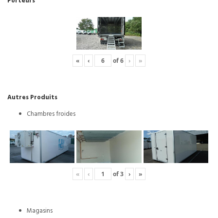
Porteurs
«
‹
of
6
›
»
Autres Produits
Chambres froides
«
‹
of
3
›
»
Magasins