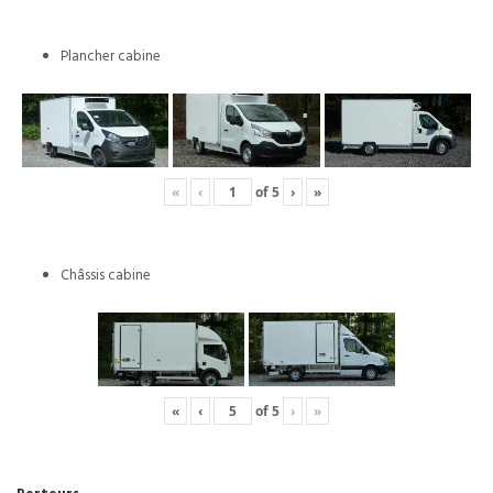
Plancher cabine
«
‹
of
5
›
»
Châssis cabine
«
‹
of
5
›
»