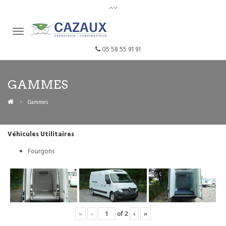
05 58 55 91 91
GAMMES
Gammes
Véhicules Utilitaires
Fourgons
«
‹
of
2
›
»