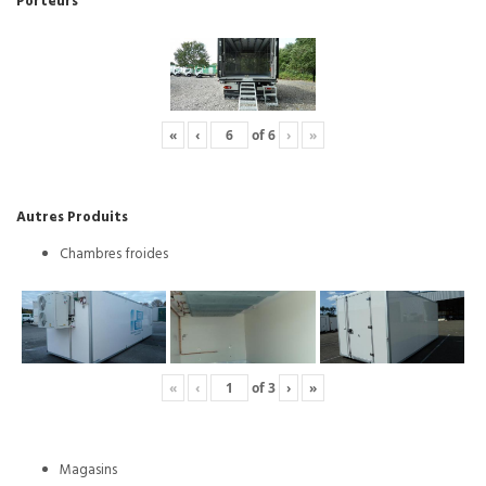
Porteurs
«
‹
of
6
›
»
Autres Produits
Chambres froides
«
‹
of
3
›
»
Magasins