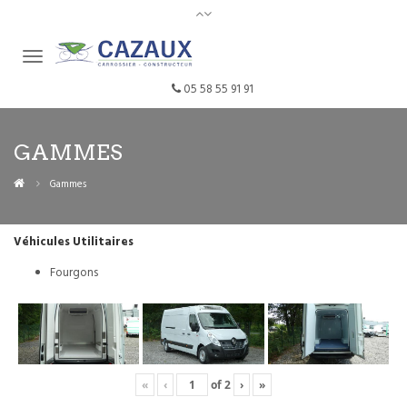
05 58 55 91 91
GAMMES
Gammes
Véhicules Utilitaires
Fourgons
«
‹
of
2
›
»