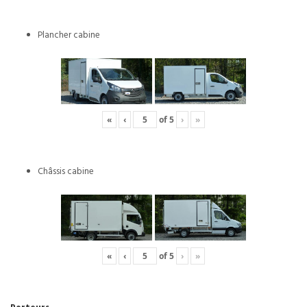
Plancher cabine
«
‹
of
5
›
»
Châssis cabine
«
‹
of
5
›
»