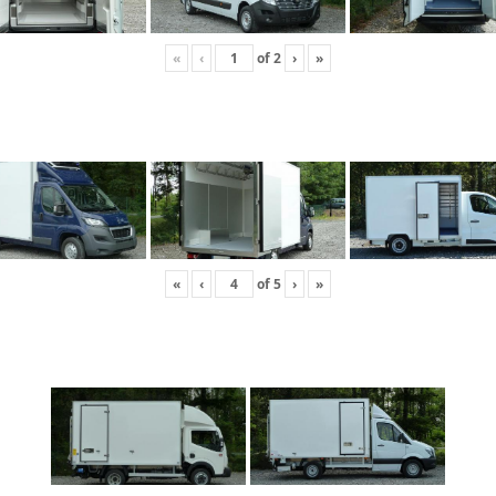
«
‹
of
2
›
»
«
‹
of
5
›
»