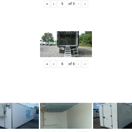
«
‹
of
5
›
»
«
‹
of
6
›
»