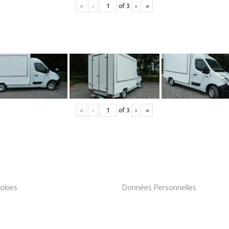
«
‹
of
3
›
»
«
‹
of
3
›
»
okies
Données Personnelles