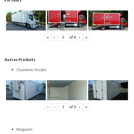
Porteurs
«
‹
of
6
›
»
Autres Produits
Chambres froides
«
‹
of
3
›
»
Magasins