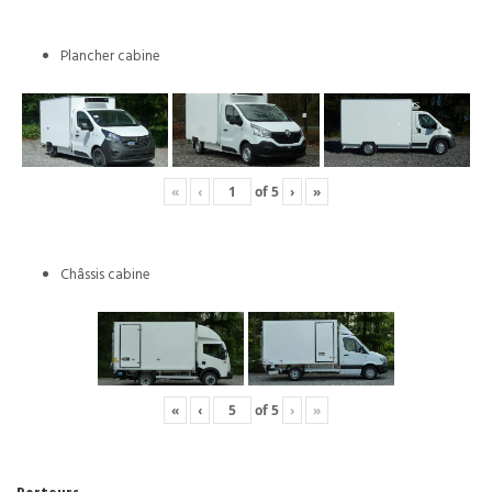
Plancher cabine
«
‹
of
5
›
»
Châssis cabine
«
‹
of
5
›
»