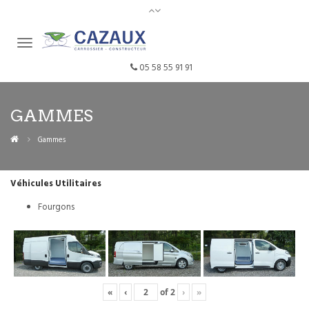
05 58 55 91 91
GAMMES
Gammes
Véhicules Utilitaires
Fourgons
«
‹
of
2
›
»