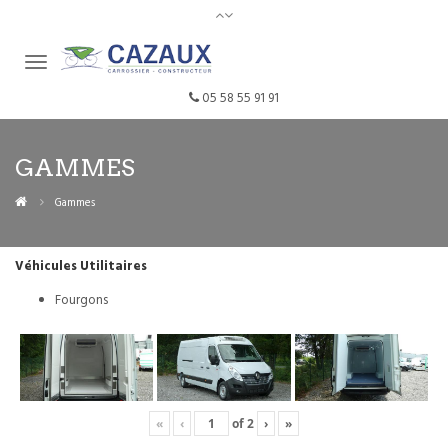
05 58 55 91 91
GAMMES
Gammes
Véhicules Utilitaires
Fourgons
«
‹
of
2
›
»