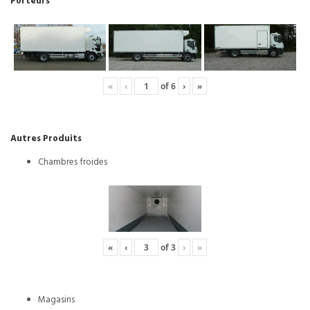
Porteurs
«
‹
of
6
›
»
Autres Produits
Chambres froides
«
‹
of
3
›
»
Magasins