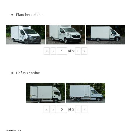
Plancher cabine
«
‹
of
5
›
»
Châssis cabine
«
‹
of
5
›
»