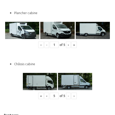
Plancher cabine
«
‹
of
5
›
»
Châssis cabine
«
‹
of
5
›
»