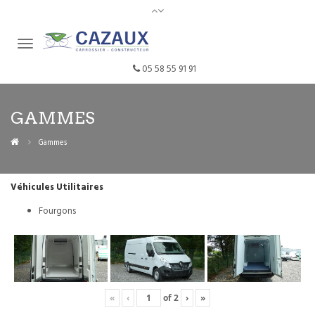
05 58 55 91 91
GAMMES
Gammes
Véhicules Utilitaires
Fourgons
«
‹
of
2
›
»