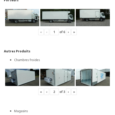
Porteurs
«
‹
of
6
›
»
Autres Produits
Chambres froides
«
‹
of
3
›
»
Magasins