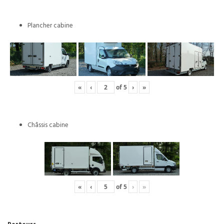
Plancher cabine
«
‹
of
5
›
»
Châssis cabine
«
‹
of
5
›
»