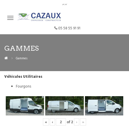
05 58 55 91 91
GAMMES
Gammes
Véhicules Utilitaires
Fourgons
«
‹
of
2
›
»