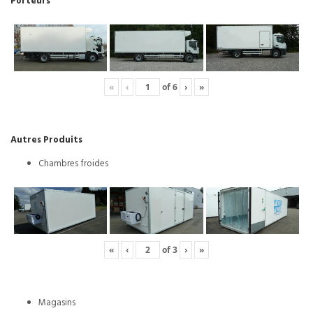
Porteurs
«
‹
of
6
›
»
Autres Produits
Chambres froides
«
‹
of
3
›
»
Magasins