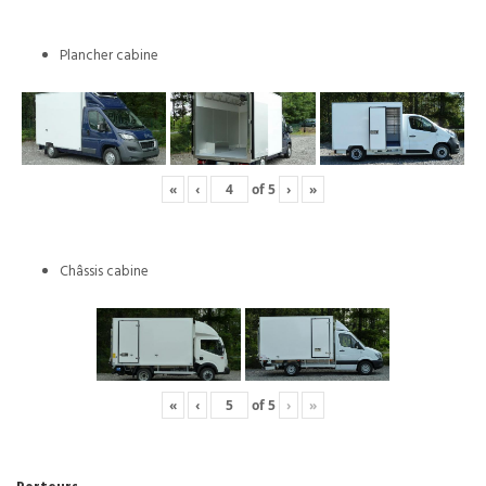
Plancher cabine
«
‹
of
5
›
»
Châssis cabine
«
‹
of
5
›
»