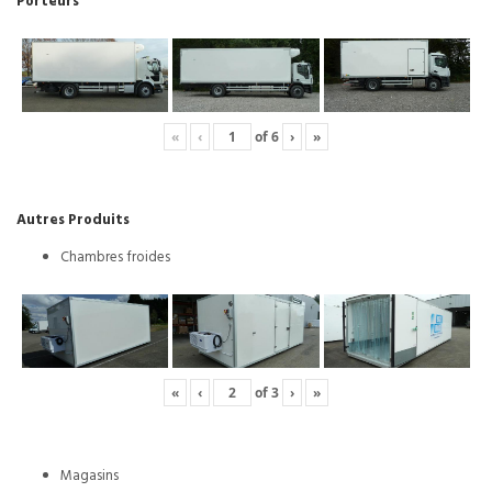
Porteurs
«
‹
of
6
›
»
Autres Produits
Chambres froides
«
‹
of
3
›
»
Magasins