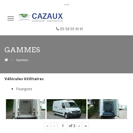
05 58 55 91 91
GAMMES
Gammes
Véhicules Utilitaires
Fourgons
«
‹
of
2
›
»