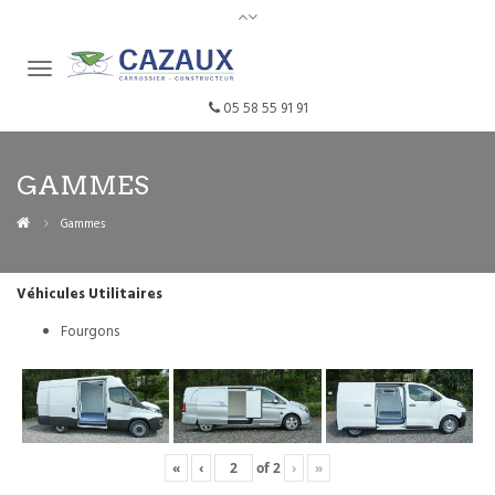
05 58 55 91 91
GAMMES
Gammes
Véhicules Utilitaires
Fourgons
«
‹
of
2
›
»