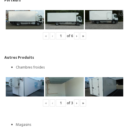
Porteurs
«
‹
of
6
›
»
Autres Produits
Chambres froides
«
‹
of
3
›
»
Magasins