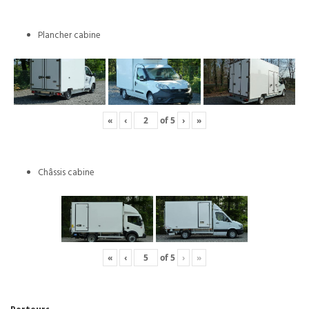
Plancher cabine
«
‹
of
5
›
»
Châssis cabine
«
‹
of
5
›
»