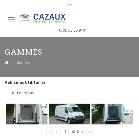
05 58 55 91 91
GAMMES
Gammes
Véhicules Utilitaires
Fourgons
«
‹
of
2
›
»