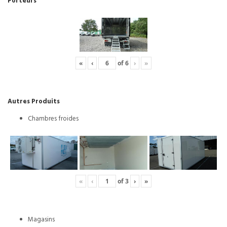
Porteurs
«
‹
of
6
›
»
Autres Produits
Chambres froides
«
‹
of
3
›
»
Magasins