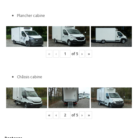
Plancher cabine
«
‹
of
5
›
»
Châssis cabine
«
‹
of
5
›
»