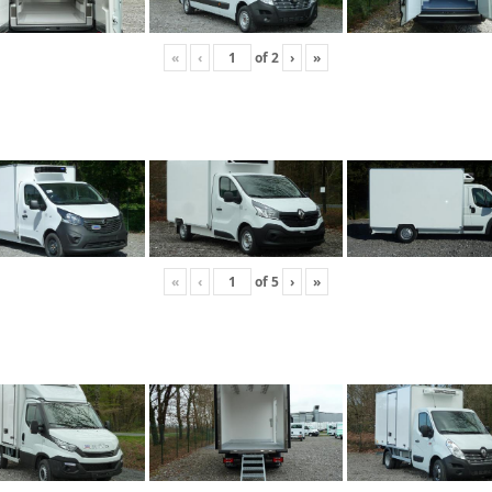
«
‹
of
2
›
»
«
‹
of
5
›
»