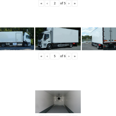
«
‹
of
5
›
»
«
‹
of
6
›
»