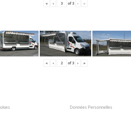
«
‹
of
3
›
»
«
‹
of
3
›
»
okies
Données Personnelles