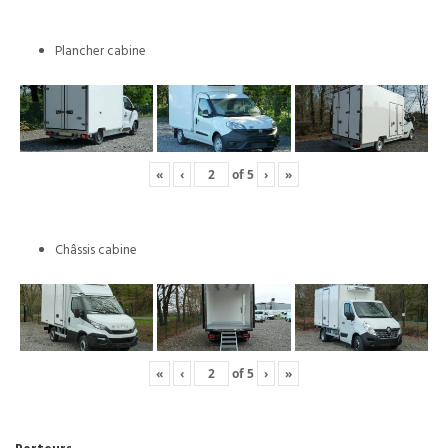
Plancher cabine
«
‹
of
5
›
»
Châssis cabine
«
‹
of
5
›
»