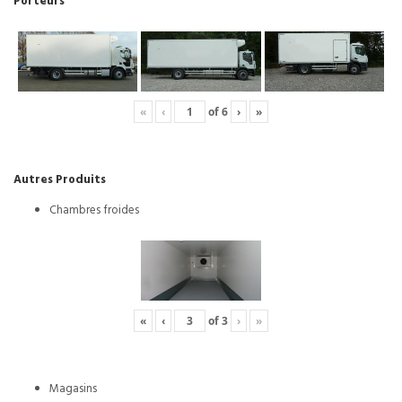
Porteurs
«
‹
of
6
›
»
Autres Produits
Chambres froides
«
‹
of
3
›
»
Magasins