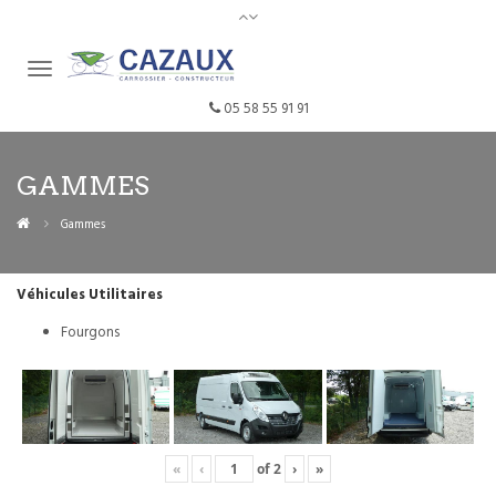
05 58 55 91 91
GAMMES
Gammes
Véhicules Utilitaires
Fourgons
«
‹
of
2
›
»