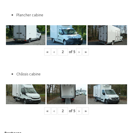
Plancher cabine
«
‹
of
5
›
»
Châssis cabine
«
‹
of
5
›
»