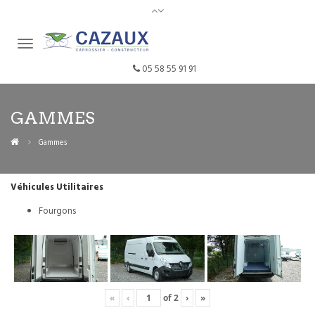
05 58 55 91 91
GAMMES
Gammes
Véhicules Utilitaires
Fourgons
«
‹
of
2
›
»