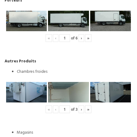
Porteurs
«
‹
of
6
›
»
Autres Produits
Chambres froides
«
‹
of
3
›
»
Magasins