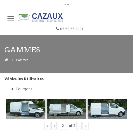
05 58 55 91 91
GAMMES
Gammes
Véhicules Utilitaires
Fourgons
«
‹
of
2
›
»