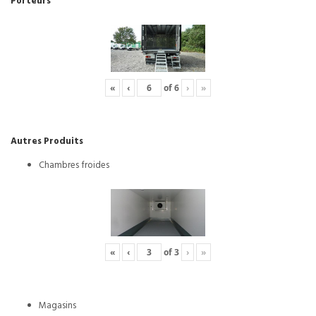
Porteurs
«
‹
of
6
›
»
Autres Produits
Chambres froides
«
‹
of
3
›
»
Magasins