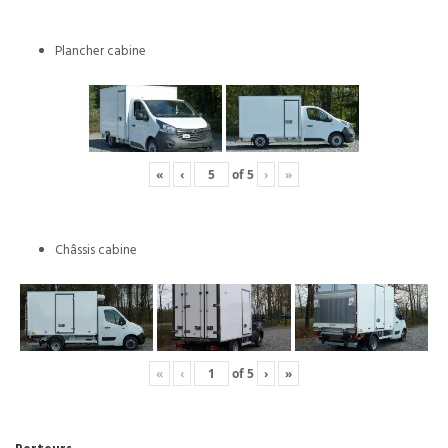
Plancher cabine
«
‹
of
5
›
»
Châssis cabine
«
‹
of
5
›
»