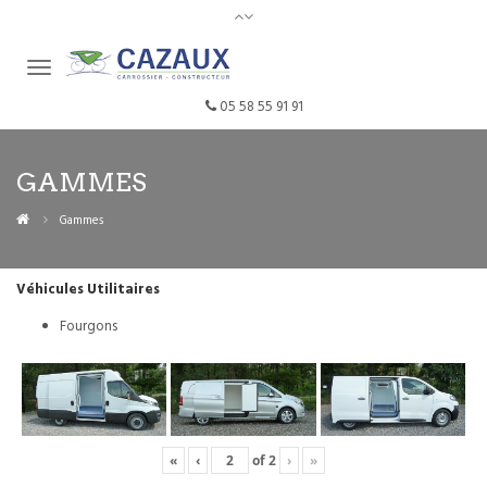
05 58 55 91 91
GAMMES
Gammes
Véhicules Utilitaires
Fourgons
«
‹
of
2
›
»