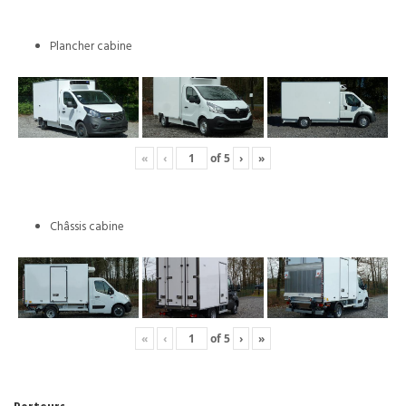
Plancher cabine
«
‹
of
5
›
»
Châssis cabine
«
‹
of
5
›
»