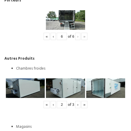
Porteurs
«
‹
of
6
›
»
Autres Produits
Chambres froides
«
‹
of
3
›
»
Magasins