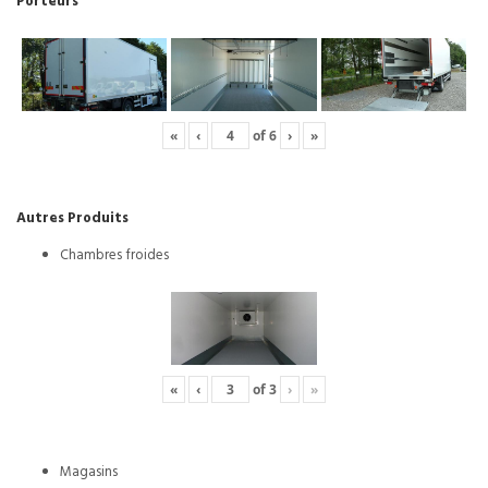
Porteurs
«
‹
of
6
›
»
Autres Produits
Chambres froides
«
‹
of
3
›
»
Magasins