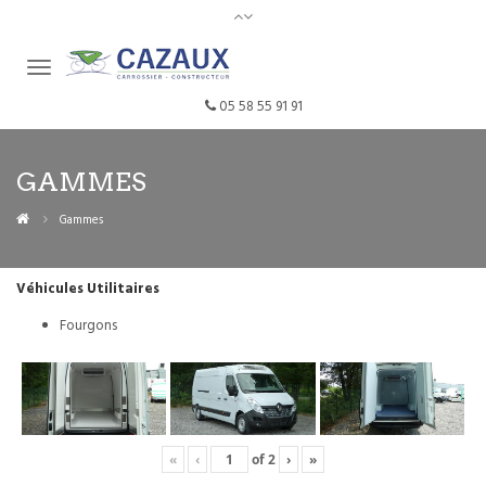
05 58 55 91 91
GAMMES
Gammes
Véhicules Utilitaires
Fourgons
«
‹
of
2
›
»