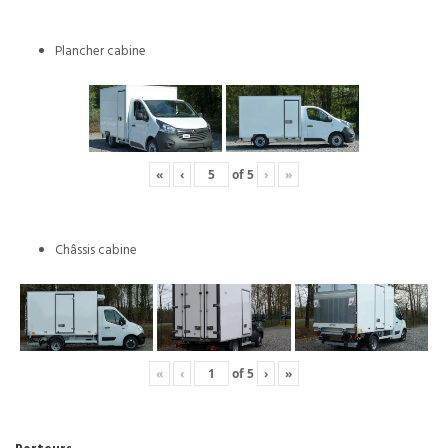
Plancher cabine
«
‹
of
5
›
»
Châssis cabine
«
‹
of
5
›
»