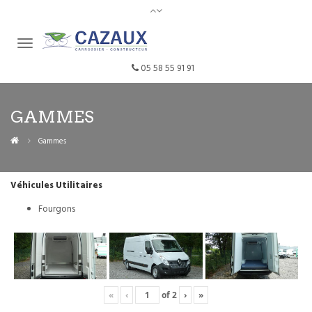
05 58 55 91 91
GAMMES
Gammes
Véhicules Utilitaires
Fourgons
«
‹
of
2
›
»