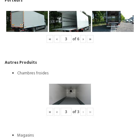
Porteurs
«
‹
of
6
›
»
Autres Produits
Chambres froides
«
‹
of
3
›
»
Magasins