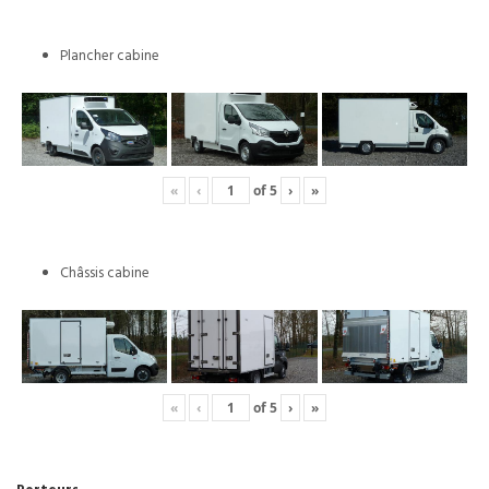
Plancher cabine
«
‹
of
5
›
»
Châssis cabine
«
‹
of
5
›
»