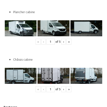
Plancher cabine
«
‹
of
5
›
»
Châssis cabine
«
‹
of
5
›
»