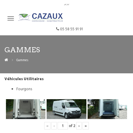
05 58 55 91 91
GAMMES
Gammes
Véhicules Utilitaires
Fourgons
«
‹
of
2
›
»