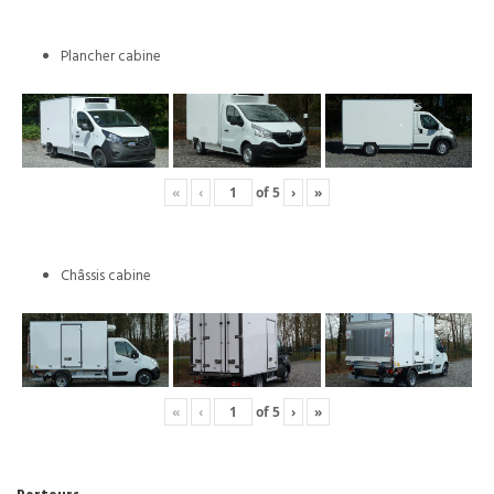
Plancher cabine
«
‹
of
5
›
»
Châssis cabine
«
‹
of
5
›
»