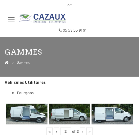
05 58 55 91 91
GAMMES
Gammes
Véhicules Utilitaires
Fourgons
«
‹
of
2
›
»