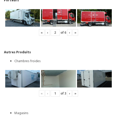
Porteurs
«
‹
of
6
›
»
Autres Produits
Chambres froides
«
‹
of
3
›
»
Magasins