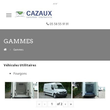
05 58 55 91 91
GAMMES
Gammes
Véhicules Utilitaires
Fourgons
«
‹
of
2
›
»