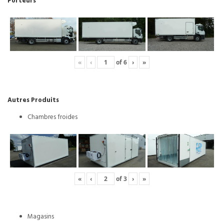
Porteurs
«
‹
of
6
›
»
Autres Produits
Chambres froides
«
‹
of
3
›
»
Magasins