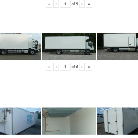
«
‹
of
5
›
»
«
‹
of
6
›
»