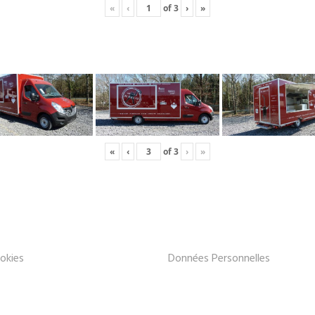
«
‹
of
3
›
»
«
‹
of
3
›
»
okies
Données Personnelles