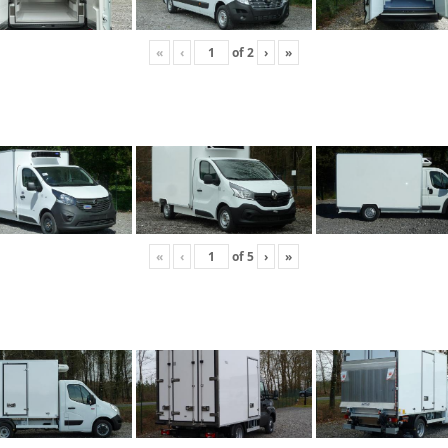
«
‹
of
2
›
»
«
‹
of
5
›
»