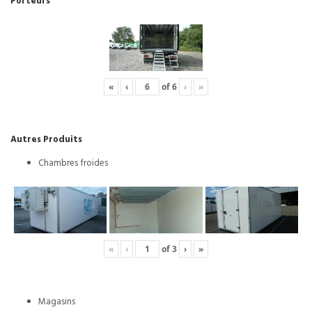
Porteurs
«
‹
of
6
›
»
Autres Produits
Chambres froides
«
‹
of
3
›
»
Magasins