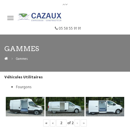
05 58 55 91 91
GAMMES
Gammes
Véhicules Utilitaires
Fourgons
«
‹
of
2
›
»