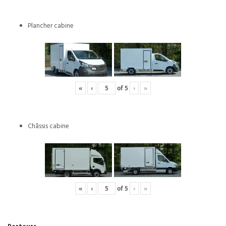
Plancher cabine
«
‹
of
5
›
»
Châssis cabine
«
‹
of
5
›
»