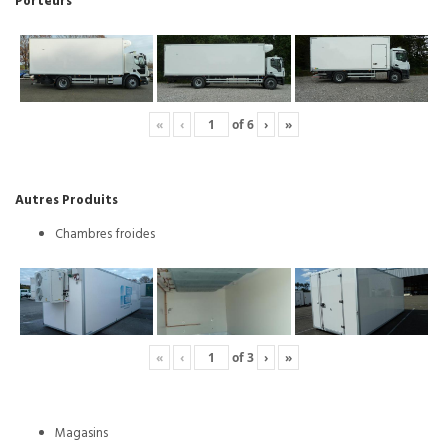
Porteurs
«
‹
of
6
›
»
Autres Produits
Chambres froides
«
‹
of
3
›
»
Magasins