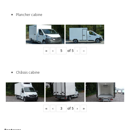
Plancher cabine
«
‹
of
5
›
»
Châssis cabine
«
‹
of
5
›
»