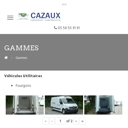
05 58 55 91 91
GAMMES
Gammes
Véhicules Utilitaires
Fourgons
«
‹
of
2
›
»