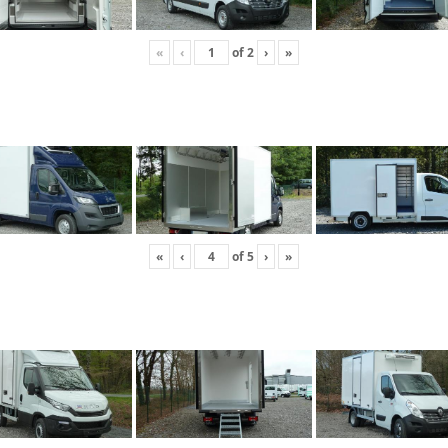
«
‹
of
2
›
»
«
‹
of
5
›
»