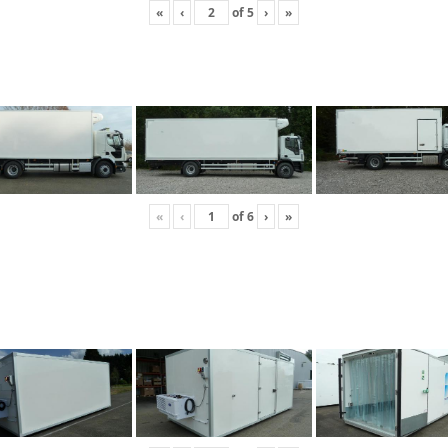
«
‹
of
5
›
»
«
‹
of
6
›
»