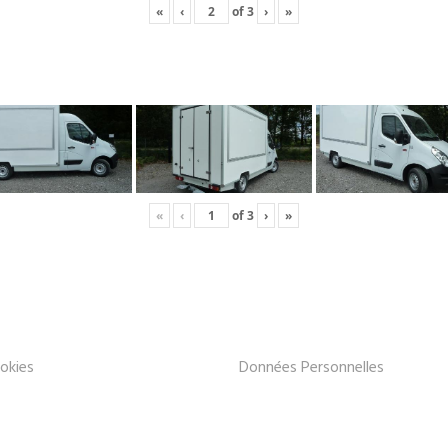
«
‹
of
3
›
»
«
‹
of
3
›
»
okies
Données Personnelles