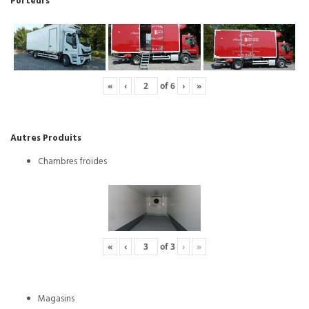
Porteurs
«
‹
of
6
›
»
Autres Produits
Chambres froides
«
‹
of
3
›
»
Magasins