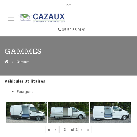
05 58 55 91 91
GAMMES
Gammes
Véhicules Utilitaires
Fourgons
«
‹
of
2
›
»