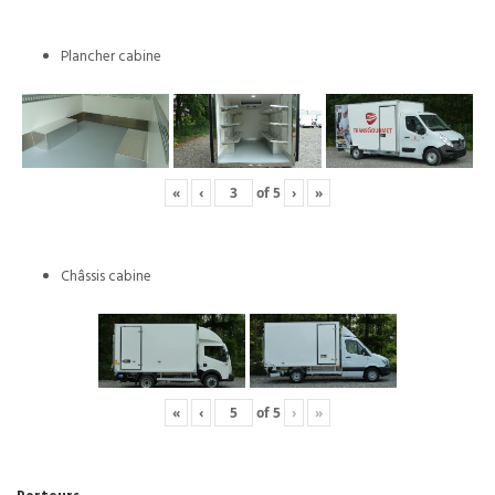
Plancher cabine
«
‹
of
5
›
»
Châssis cabine
«
‹
of
5
›
»