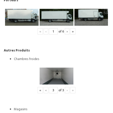
Porteurs
«
‹
of
6
›
»
Autres Produits
Chambres froides
«
‹
of
3
›
»
Magasins