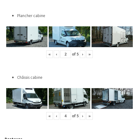
Plancher cabine
«
‹
of
5
›
»
Châssis cabine
«
‹
of
5
›
»