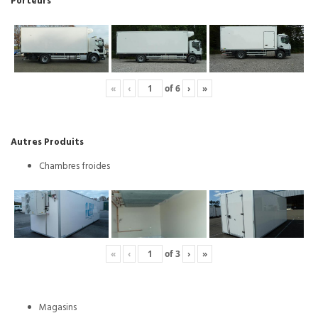
Porteurs
«
‹
of
6
›
»
Autres Produits
Chambres froides
«
‹
of
3
›
»
Magasins