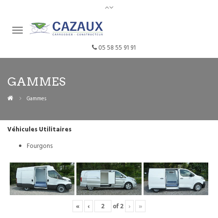
05 58 55 91 91
GAMMES
Gammes
Véhicules Utilitaires
Fourgons
«
‹
of
2
›
»