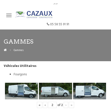
05 58 55 91 91
GAMMES
Gammes
Véhicules Utilitaires
Fourgons
«
‹
of
2
›
»