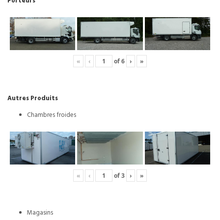
Porteurs
«
‹
of
6
›
»
Autres Produits
Chambres froides
«
‹
of
3
›
»
Magasins