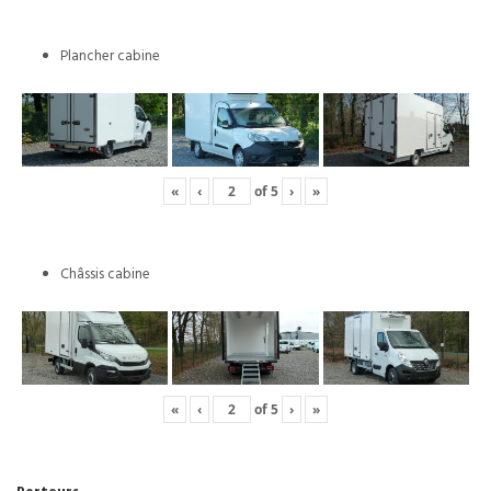
Plancher cabine
«
‹
of
5
›
»
Châssis cabine
«
‹
of
5
›
»