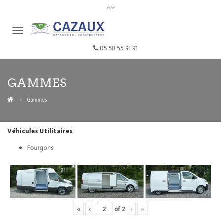
05 58 55 91 91
GAMMES
Gammes
Véhicules Utilitaires
Fourgons
«
‹
of
2
›
»