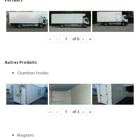
Porteurs
«
‹
of
6
›
»
Autres Produits
Chambres froides
«
‹
of
3
›
»
Magasins