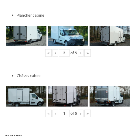
Plancher cabine
«
‹
of
5
›
»
Châssis cabine
«
‹
of
5
›
»