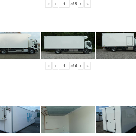
«
‹
of
5
›
»
«
‹
of
6
›
»