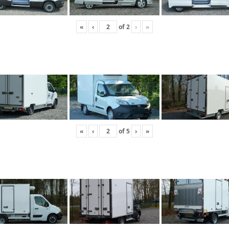
«
‹
of
2
›
»
«
‹
of
5
›
»