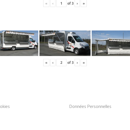
«
‹
of
3
›
»
«
‹
of
3
›
»
okies
Données Personnelles