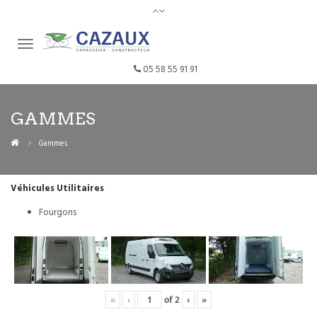
05 58 55 91 91
GAMMES
Gammes
Véhicules Utilitaires
Fourgons
«
‹
of
2
›
»