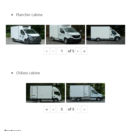
Plancher cabine
«
‹
of
5
›
»
Châssis cabine
«
‹
of
5
›
»