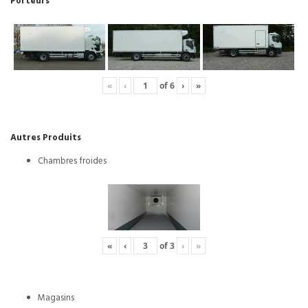
Porteurs
«
‹
of
6
›
»
Autres Produits
Chambres froides
«
‹
of
3
›
»
Magasins