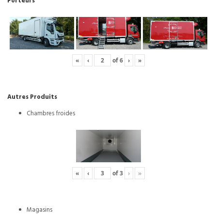
Porteurs
«
‹
of
6
›
»
Autres Produits
Chambres froides
«
‹
of
3
›
»
Magasins