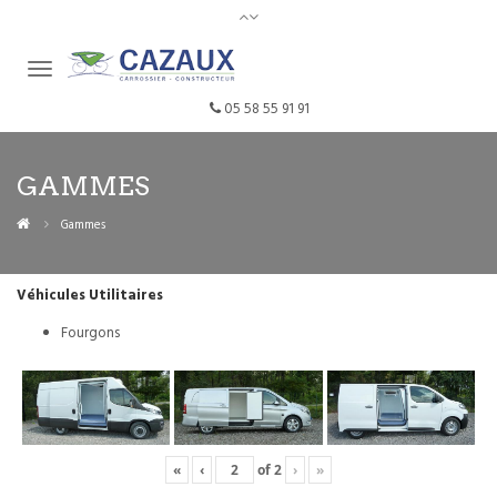
05 58 55 91 91
GAMMES
Gammes
Véhicules Utilitaires
Fourgons
«
‹
of
2
›
»