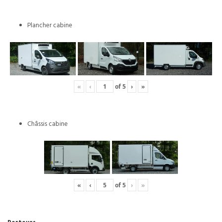
Plancher cabine
«
‹
of
5
›
»
Châssis cabine
«
‹
of
5
›
»