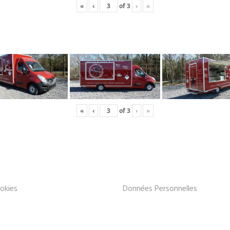
«
‹
of
3
›
»
«
‹
of
3
›
»
okies
Données Personnelles