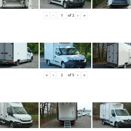
«
‹
of
2
›
»
«
‹
of
5
›
»