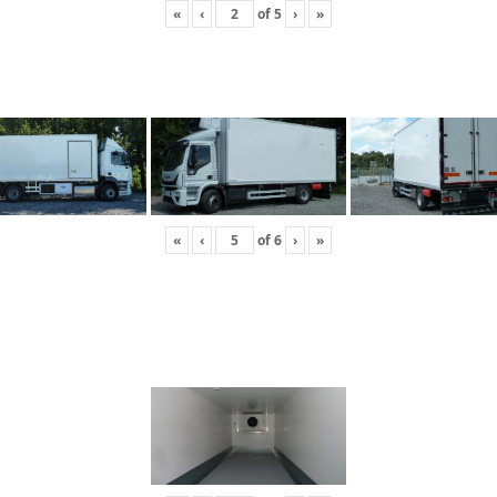
«
‹
of
5
›
»
«
‹
of
6
›
»