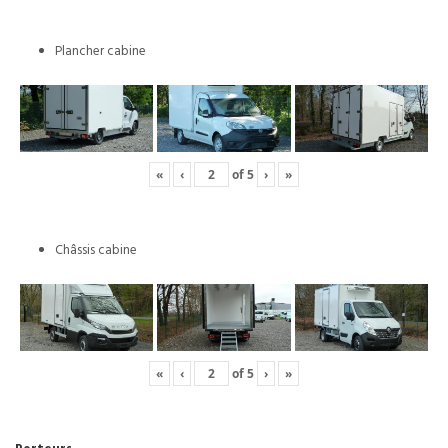
Plancher cabine
«
‹
of
5
›
»
Châssis cabine
«
‹
of
5
›
»