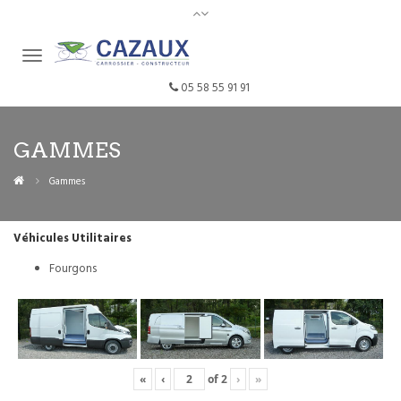
05 58 55 91 91
GAMMES
Gammes
Véhicules Utilitaires
Fourgons
«
‹
of
2
›
»