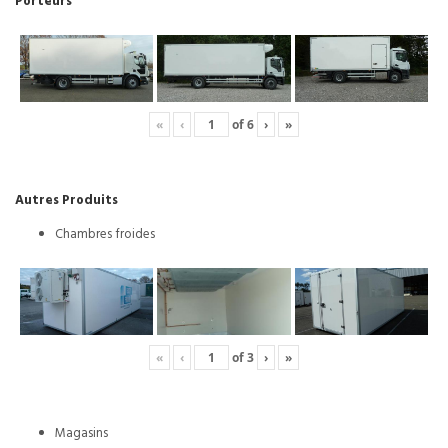
Porteurs
«
‹
of
6
›
»
Autres Produits
Chambres froides
«
‹
of
3
›
»
Magasins