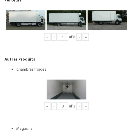
Porteurs
«
‹
of
6
›
»
Autres Produits
Chambres froides
«
‹
of
3
›
»
Magasins