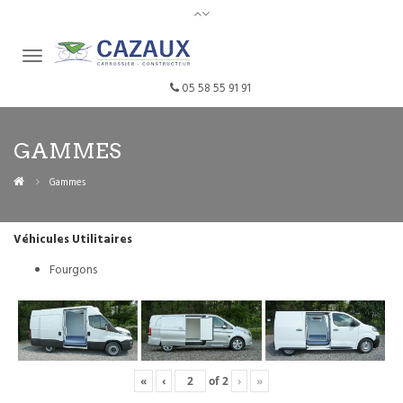
05 58 55 91 91
GAMMES
Gammes
Véhicules Utilitaires
Fourgons
«
‹
of
2
›
»