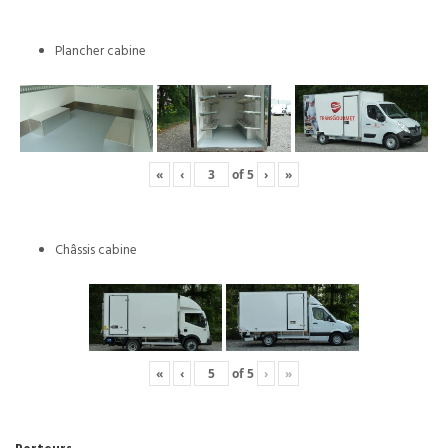
Plancher cabine
«
‹
of
5
›
»
Châssis cabine
«
‹
of
5
›
»