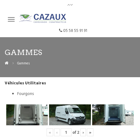
05 58 55 91 91
GAMMES
Gammes
Véhicules Utilitaires
Fourgons
«
‹
of
2
›
»