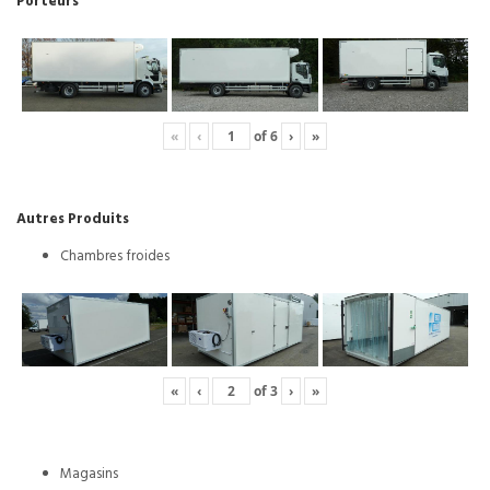
Porteurs
«
‹
of
6
›
»
Autres Produits
Chambres froides
«
‹
of
3
›
»
Magasins