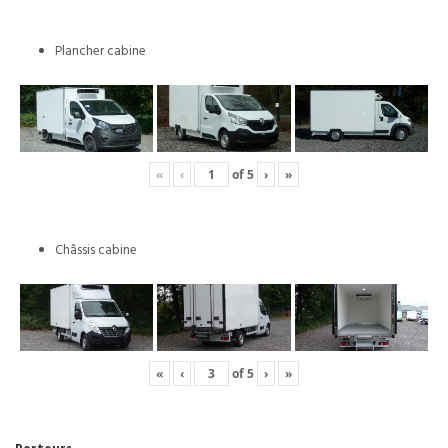
Plancher cabine
«
‹
of
5
›
»
Châssis cabine
«
‹
of
5
›
»